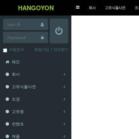
HANGOYON
Toggle
회사
고유식물사전
조
navigation
자동접속
회원가입
|
정보찾기
메인
회사
고유식물사전
조경
고유원
컨텐츠
제품